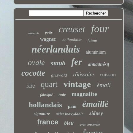
four
creuset
poêle
casserole
wagner
hollandaise
faitout
néerlandais
aluminium
fer
ovale
staub
antiadhésif
cocotte
rôtissoire
cuisson
griswold
vintage
quart
émail
rare
magnalite
noir
fabriqué
émaillé
hollandais
pain
sidney
signature
acier inoxydable
france
bleu
avec couvercle