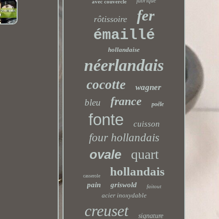
fabriqué
avec couvercle
fer
rôtissoire
émaillé
hollandaise
néerlandais
cocotte
wagner
france
bleu
poêle
fonte
cuisson
four hollandais
quart
ovale
hollandais
casserole
pain
griswold
faitout
acier inoxydable
creuset
signature