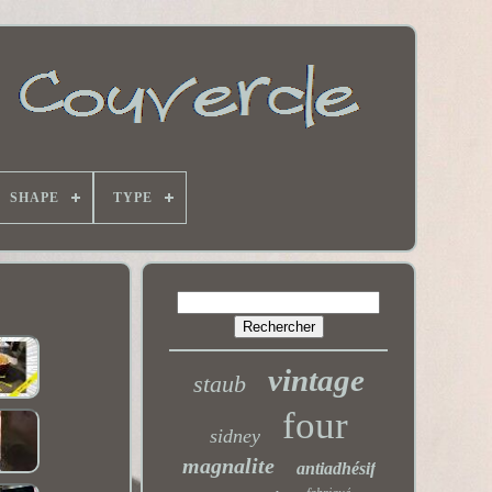
SHAPE
TYPE
vintage
staub
four
sidney
magnalite
antiadhésif