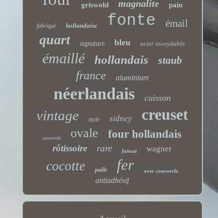
magnalite
griswold
pain
fonte
émail
hollandaise
fabriqué
quart
bleu
signature
acier inoxydable
émaillé
hollandais
staub
france
aluminium
néerlandais
cuisson
creuset
vintage
sidney
noir
ovale
four hollandais
casserole
rôtissoire
rare
wagner
faitout
fer
cocotte
poêle
avec couvercle
antiadhésif