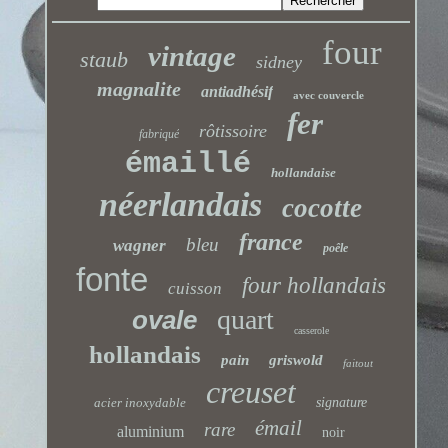
four
vintage
staub
sidney
magnalite
antiadhésif
avec couvercle
fer
rôtissoire
fabriqué
émaillé
hollandaise
néerlandais
cocotte
france
bleu
wagner
poêle
fonte
four hollandais
cuisson
quart
ovale
casserole
hollandais
pain
griswold
faitout
creuset
acier inoxydable
signature
émail
rare
aluminium
noir