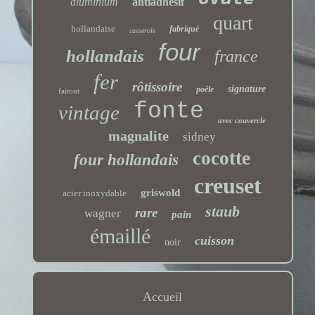
aluminium
antiadhésif
quart
hollandaise
fabriqué
casserole
four
hollandais
france
fer
rôtissoire
signature
poêle
faitout
fonte
vintage
avec couvercle
magnalite
sidney
cocotte
four hollandais
creuset
griswold
acier inoxydable
staub
rare
wagner
pain
émaillé
cuisson
noir
Accueil