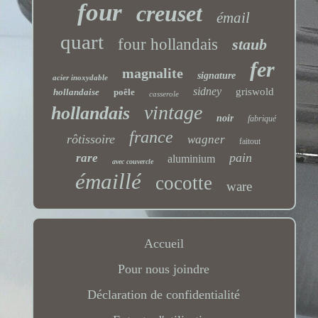
four
creuset
émail
quart
four hollandais
staub
fer
magnalite
signature
acier inoxydable
sidney
griswold
hollandaise
poêle
casserole
vintage
hollandais
noir
fabriqué
france
rôtissoire
wagner
faitout
pain
rare
aluminium
avec couvercle
émaillé
cocotte
ware
Accueil
Pour nous joindre
Déclaration de confidentialité