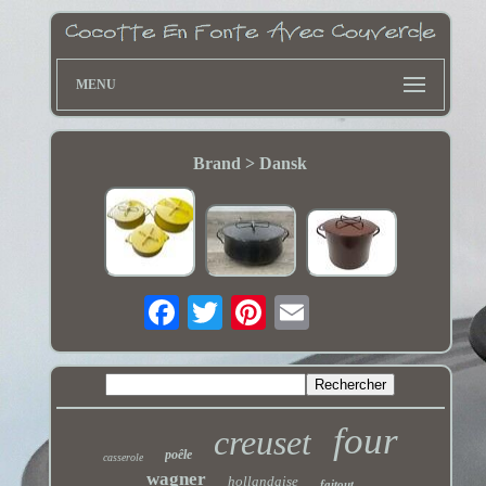
MENU
Brand > Dansk
four
creuset
poêle
casserole
wagner
hollandaise
faitout