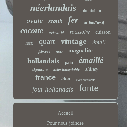
néerlandais
aluminium
fer
ovale
staub
antiadhésif
cocotte
rôtissoire
cuisson
griswold
vintage
quart
émail
rare
magnalite
noir
fabriqué
émaillé
hollandais
pain
sidney
signature
acier inoxydable
france
bleu
avec couvercle
fonte
four hollandais
Accueil
Pour nous joindre