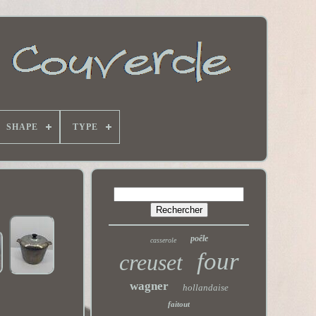
SHAPE
TYPE
poêle
casserole
four
creuset
wagner
hollandaise
faitout