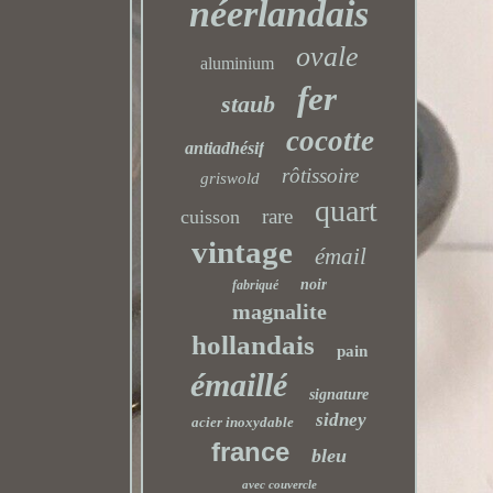
néerlandais
ovale
aluminium
fer
staub
cocotte
antiadhésif
rôtissoire
griswold
quart
rare
cuisson
vintage
émail
noir
fabriqué
magnalite
hollandais
pain
émaillé
signature
sidney
acier inoxydable
france
bleu
avec couvercle