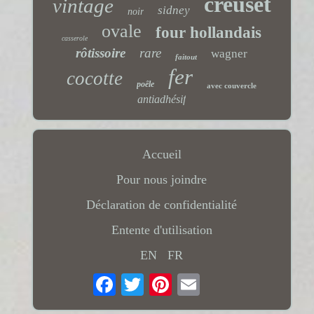
creuset
vintage
sidney
noir
ovale
four hollandais
casserole
rôtissoire
rare
wagner
faitout
fer
cocotte
poêle
avec couvercle
antiadhésif
Accueil
Pour nous joindre
Déclaration de confidentialité
Entente d'utilisation
EN
FR