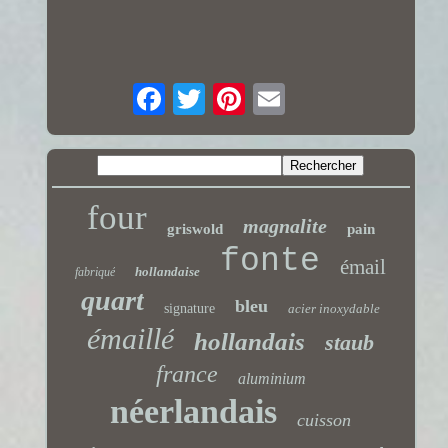
four
magnalite
griswold
pain
fonte
émail
hollandaise
fabriqué
quart
bleu
signature
acier inoxydable
émaillé
hollandais
staub
france
aluminium
néerlandais
cuisson