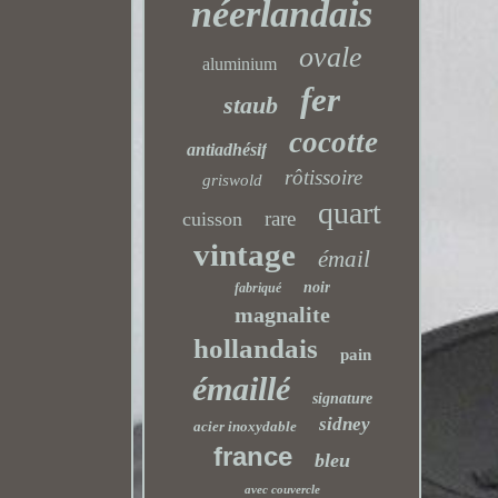
néerlandais
ovale
aluminium
fer
staub
cocotte
antiadhésif
rôtissoire
griswold
quart
rare
cuisson
vintage
émail
noir
fabriqué
magnalite
hollandais
pain
émaillé
signature
sidney
acier inoxydable
france
bleu
avec couvercle