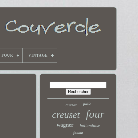
E FOUR
VINTAGE
poêle
casserole
four
creuset
wagner
hollandaise
faitout