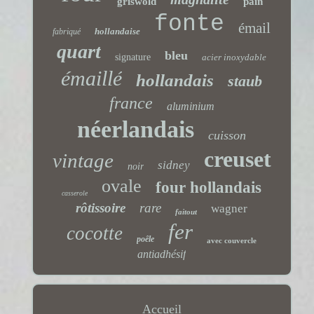
griswold
pain
fonte
émail
hollandaise
fabriqué
quart
bleu
signature
acier inoxydable
émaillé
hollandais
staub
france
aluminium
néerlandais
cuisson
creuset
vintage
sidney
noir
ovale
four hollandais
casserole
rôtissoire
rare
wagner
faitout
fer
cocotte
poêle
avec couvercle
antiadhésif
Accueil