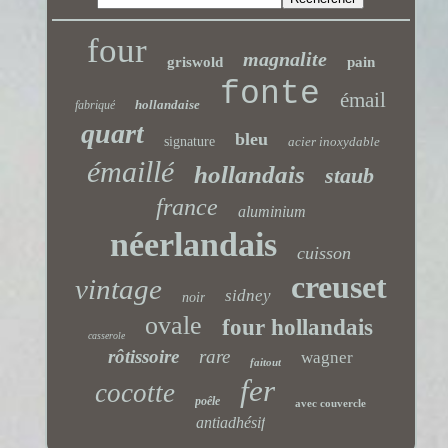
four
magnalite
griswold
pain
fonte
émail
hollandaise
fabriqué
quart
bleu
signature
acier inoxydable
émaillé
hollandais
staub
france
aluminium
néerlandais
cuisson
creuset
vintage
sidney
noir
ovale
four hollandais
casserole
rôtissoire
rare
wagner
faitout
fer
cocotte
poêle
avec couvercle
antiadhésif