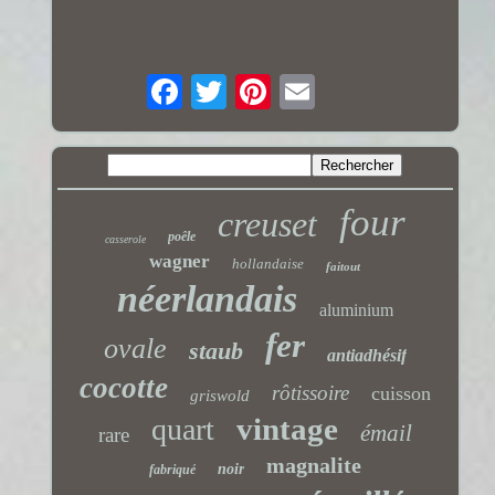
four
creuset
poêle
casserole
wagner
hollandaise
faitout
néerlandais
aluminium
fer
ovale
staub
antiadhésif
cocotte
rôtissoire
cuisson
griswold
vintage
quart
émail
rare
magnalite
noir
fabriqué