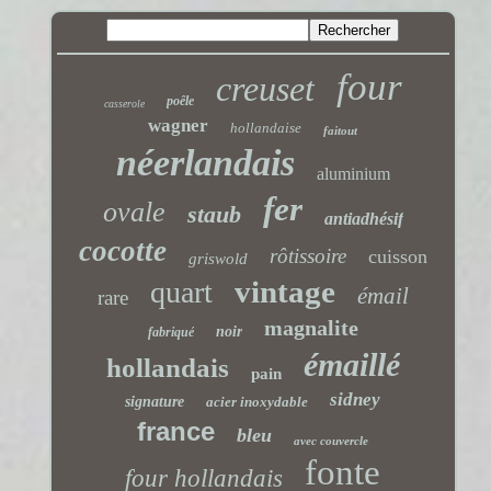
four
creuset
poêle
casserole
wagner
hollandaise
faitout
néerlandais
aluminium
fer
ovale
staub
antiadhésif
cocotte
rôtissoire
cuisson
griswold
vintage
quart
émail
rare
magnalite
noir
fabriqué
émaillé
hollandais
pain
sidney
signature
acier inoxydable
france
bleu
avec couvercle
fonte
four hollandais