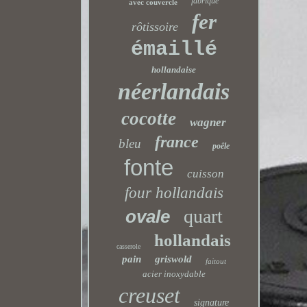
fabriqué
avec couvercle
fer
rôtissoire
émaillé
hollandaise
néerlandais
cocotte
wagner
france
bleu
poêle
fonte
cuisson
four hollandais
quart
ovale
hollandais
casserole
pain
griswold
faitout
acier inoxydable
creuset
signature