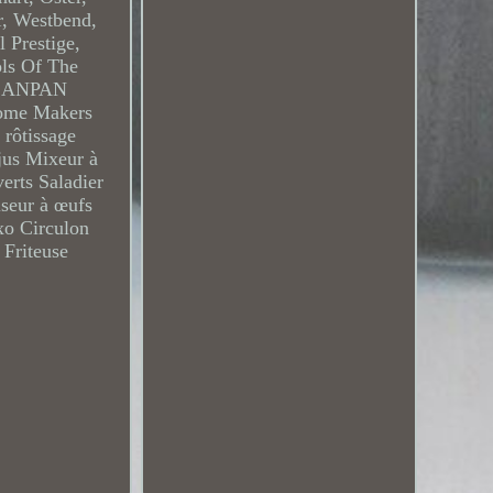
r, Westbend,
 Prestige,
ols Of The
 SCANPAN
Home Makers
 rôtissage
jus Mixeur à
erts Saladier
iseur à œufs
xo Circulon
 Friteuse