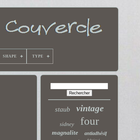
SHAPE
TYPE
vintage
staub
four
sidney
magnalite
antiadhésif