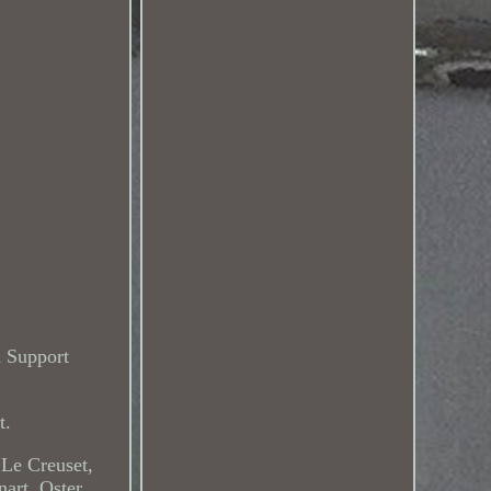
n Support
t.
 Le Creuset,
art, Oster,