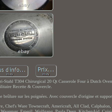
ri-Stahl T304 Chirurgical 20 Qt Casserole Four à Dutch Ove
ilitaire Recette & Couvercle.
de brûlure sur les poignées. Avec couvercle d'origine et suppor
, Chef's Ware Townecraft, Americraft, All Clad, Calphalon,
 Wearever, Emeril, Wolfgang, Paula Deen, KitchenAid, Cuisin