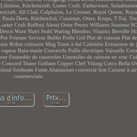
Lifetime, Kitchencraft, Luster Craft. Farberware, Saladmaste
icraft, All Clad, Calphalon, Le Creuset, Royal Queen, Royal
 Paula Deen, KitchenAid, Cuisinart, Oster, Krups, T Fal, To
, Luster Craft Ruffoni Alessi Oster Presto Williams Sonoma
esco Ware Nutri Stahl Waring Blendtec Vitamix Breville 
 Friteuse Serveur Buffet Poêle Gril Plat de cuisson Plat de
eur Robot culinaire Mug Tasse à thé Cafetière Extracteur de 
r vapeur Bain-marie Couvercle Poêle électrique Vaisselle Couv
eur Ensemble de casseroles Ustensiles de cuisson en vrac Cu
use Concord Titane Gotham Copper Chef Viking Cutco Bella O
kland Sunbeam Fonte Aluminium couvercle lent Cuiseur à air
commerciale.