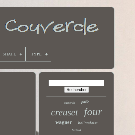
SHAPE
TYPE
poêle
casserole
four
creuset
wagner
hollandaise
faitout