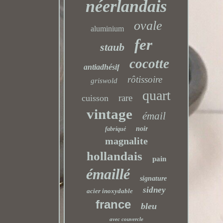
néerlandais
ovale
aluminium
fer
staub
cocotte
antiadhésif
rôtissoire
griswold
quart
rare
cuisson
vintage
émail
noir
fabriqué
magnalite
hollandais
pain
émaillé
signature
sidney
acier inoxydable
france
bleu
avec couvercle