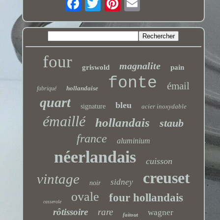
four
magnalite
griswold
pain
fonte
émail
hollandaise
fabriqué
quart
bleu
signature
acier inoxydable
émaillé
hollandais
staub
france
aluminium
néerlandais
cuisson
creuset
vintage
sidney
noir
ovale
four hollandais
casserole
rôtissoire
rare
wagner
faitout