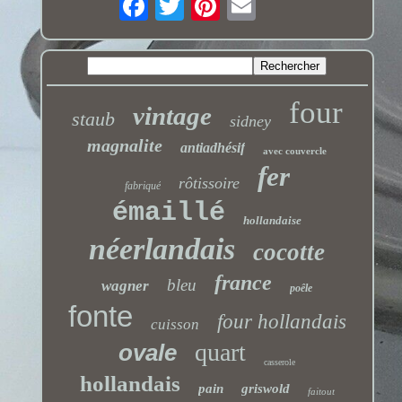
four
vintage
staub
sidney
magnalite
antiadhésif
avec couvercle
fer
rôtissoire
fabriqué
émaillé
hollandaise
néerlandais
cocotte
france
bleu
wagner
poêle
fonte
four hollandais
cuisson
quart
ovale
casserole
hollandais
pain
griswold
faitout