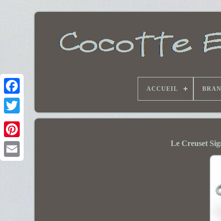
ACCUEIL
BRA
Le Creuset Sign