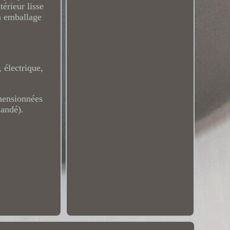
térieur lisse
on emballage
 électrique,
imensionnées
mandé).