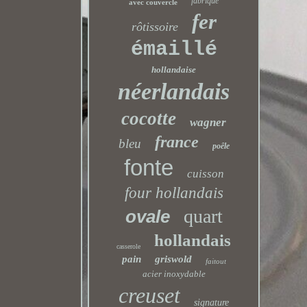
fabriqué
avec couvercle
fer
rôtissoire
émaillé
hollandaise
néerlandais
cocotte
wagner
france
bleu
poêle
fonte
cuisson
four hollandais
quart
ovale
hollandais
casserole
pain
griswold
faitout
acier inoxydable
creuset
signature