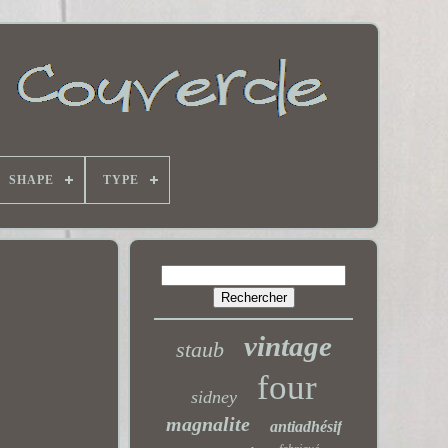
SHAPE
TYPE
vintage
staub
four
sidney
magnalite
antiadhésif