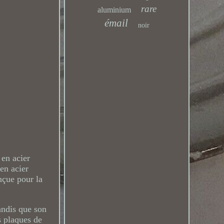
rare
aluminium
émail
noir
 en acier
en acier
nçue pour la
andis que son
s plaques de