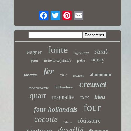
fonte
staub
wagner
signature
sidney
pain
acier inoxydable
poêle
fer
aluminium
noir
fabriqué
casserole
creuset
hollandaise
avec couvercle
quart
magnalite
rare
bleu
four
four hollandais
cocotte
rôtissoire
faitout
émaillé
vintage