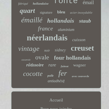
fonte
émail
hollandaise
fabriqué
quart
bleu
signature
acier inoxydable
émaillé
hollandais
staub
france
aluminium
néerlandais
cuisson
creuset
vintage
sidney
noir
ovale
four hollandais
casserole
rôtissoire
rare
wagner
faitout
fer
cocotte
poêle
avec couvercle
antiadhésif
Accueil
Pour nous joindre