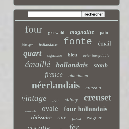
four
magnalite
griswold
pain
fonte
émail
hollandaise
fabriqué
quart
bleu
signature
acier inoxydable
émaillé
hollandais
staub
france
aluminium
néerlandais
cuisson
creuset
vintage
sidney
noir
ovale
four hollandais
casserole
rôtissoire
rare
wagner
faitout
fer
cocotte