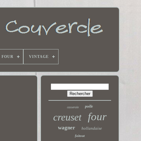
E FOUR
VINTAGE
poêle
casserole
four
creuset
wagner
hollandaise
faitout