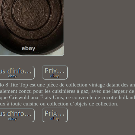
o 8 Tite Top est une pièce de collection vintage datant des a
alement conçu pour les cuisinières à gaz, avec une largeur de
rque Griswold aux États-Unis, ce couvercle de cocotte holland
ux à toute cuisine ou collection d’objets de collection.