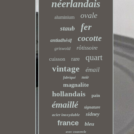
néerlandais
ovale
aluminium
fer
staub
cocotte
antiadhésif
rôtissoire
griswold
quart
rare
cuisson
vintage
émail
noir
fabriqué
magnalite
hollandais
pain
émaillé
signature
sidney
acier inoxydable
france
bleu
avec couvercle