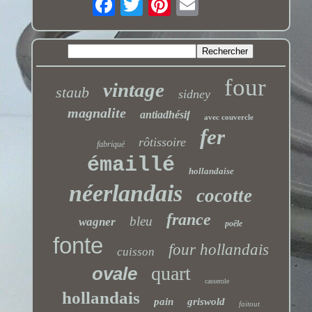
four
vintage
staub
sidney
magnalite
antiadhésif
avec couvercle
fer
rôtissoire
fabriqué
émaillé
hollandaise
néerlandais
cocotte
france
bleu
wagner
poêle
fonte
four hollandais
cuisson
quart
ovale
casserole
hollandais
pain
griswold
faitout