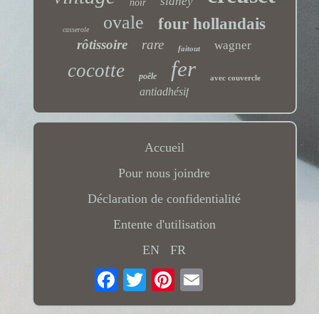
sidney
noir
ovale
four hollandais
casserole
rôtissoire
rare
wagner
faitout
fer
cocotte
poêle
avec couvercle
antiadhésif
Accueil
Pour nous joindre
Déclaration de confidentialité
Entente d'utilisation
EN
FR