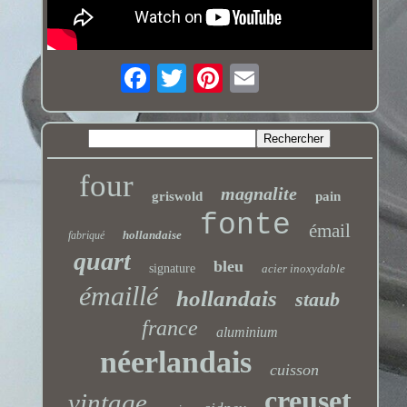
four
magnalite
griswold
pain
fonte
émail
hollandaise
fabriqué
quart
bleu
signature
acier inoxydable
émaillé
hollandais
staub
france
aluminium
néerlandais
cuisson
creuset
vintage