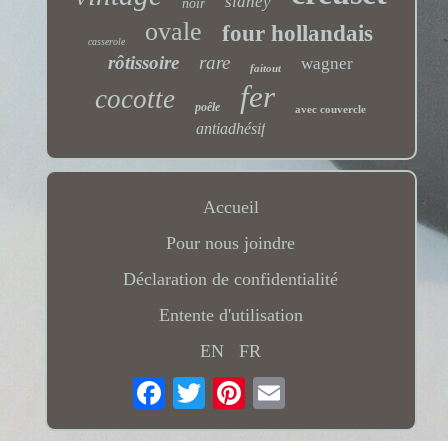
sidney
noir
ovale
four hollandais
casserole
rôtissoire
rare
wagner
faitout
fer
cocotte
poêle
avec couvercle
antiadhésif
Accueil
Pour nous joindre
Déclaration de confidentialité
Entente d'utilisation
EN
FR