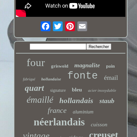
four
magnalite
griswold
pain
fonte
émail
hollandaise
fabriqué
quart
bleu
signature
acier inoxydable
émaillé
hollandais
staub
france
aluminium
néerlandais
cuisson
creuset
vintage