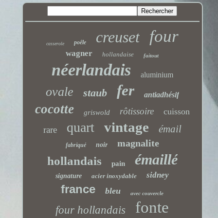
four
creuset
poêle
casserole
wagner
hollandaise
faitout
néerlandais
aluminium
fer
ovale
staub
antiadhésif
cocotte
rôtissoire
cuisson
griswold
vintage
quart
émail
rare
magnalite
noir
fabriqué
émaillé
hollandais
pain
sidney
signature
acier inoxydable
france
bleu
avec couvercle
fonte
four hollandais