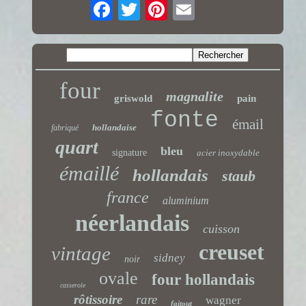
four
magnalite
griswold
pain
fonte
émail
hollandaise
fabriqué
quart
bleu
signature
acier inoxydable
émaillé
hollandais
staub
france
aluminium
néerlandais
cuisson
creuset
vintage
sidney
noir
ovale
four hollandais
casserole
rôtissoire
rare
wagner
faitout