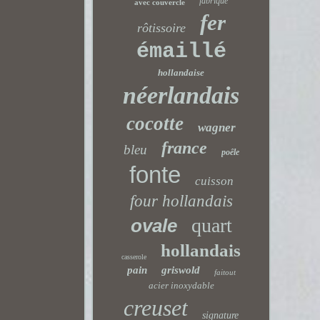
fabriqué
avec couvercle
fer
rôtissoire
émaillé
hollandaise
néerlandais
cocotte
wagner
france
bleu
poêle
fonte
cuisson
four hollandais
quart
ovale
hollandais
casserole
pain
griswold
faitout
acier inoxydable
creuset
signature