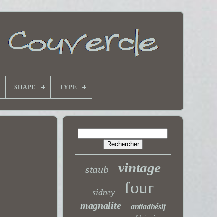
SHAPE
TYPE
vintage
staub
four
sidney
magnalite
antiadhésif