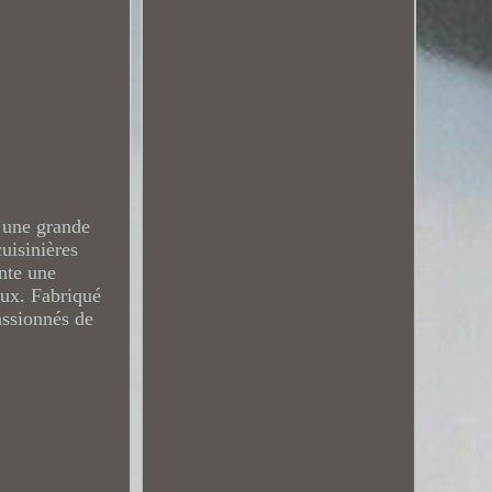
 une grande
cuisinières
ente une
ieux. Fabriqué
assionnés de