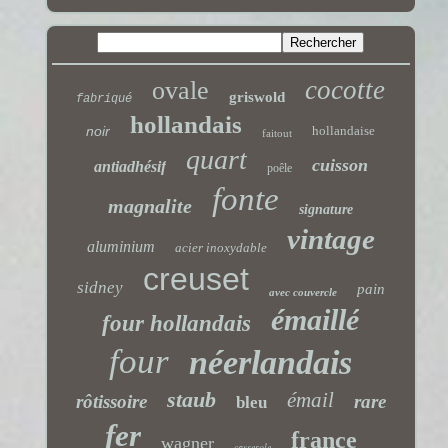
cocotte
ovale
griswold
fabriqué
hollandais
noir
hollandaise
faitout
quart
cuisson
antiadhésif
poêle
fonte
magnalite
signature
vintage
aluminium
acier inoxydable
creuset
sidney
pain
avec couvercle
émaillé
four hollandais
four
néerlandais
staub
émail
rôtissoire
rare
bleu
fer
france
wagner
casserole