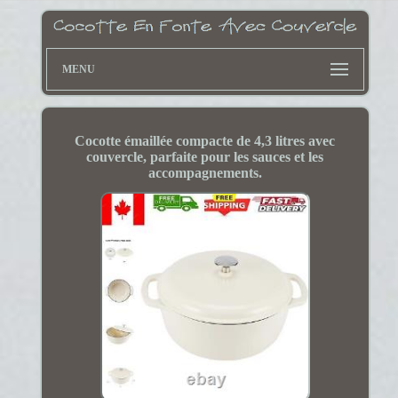
MENU
Cocotte émaillée compacte de 4,3 litres avec
couvercle, parfaite pour les sauces et les
accompagnements.