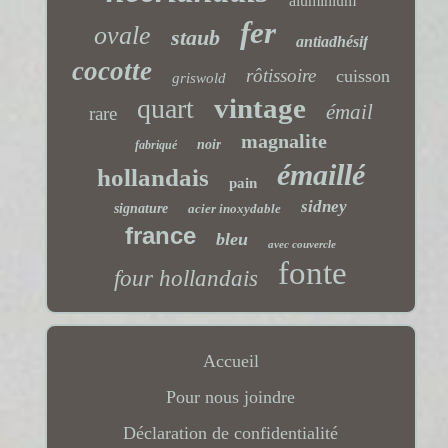
aluminium
fer
ovale
staub
antiadhésif
cocotte
rôtissoire
cuisson
griswold
vintage
quart
émail
rare
magnalite
noir
fabriqué
émaillé
hollandais
pain
sidney
signature
acier inoxydable
france
bleu
avec couvercle
fonte
four hollandais
Accueil
Pour nous joindre
Déclaration de confidentialité