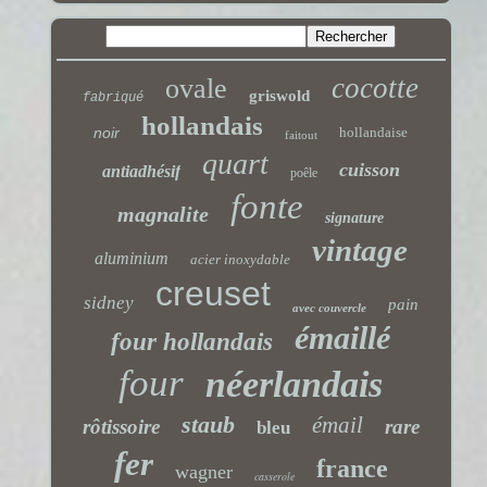
cocotte
ovale
griswold
fabriqué
hollandais
noir
hollandaise
faitout
quart
cuisson
antiadhésif
poêle
fonte
magnalite
signature
vintage
aluminium
acier inoxydable
creuset
sidney
pain
avec couvercle
émaillé
four hollandais
four
néerlandais
staub
émail
rôtissoire
rare
bleu
fer
france
wagner
casserole