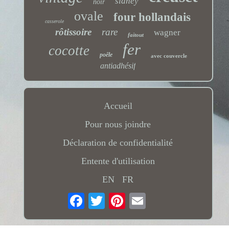
sidney
noir
ovale
four hollandais
casserole
rôtissoire
rare
wagner
faitout
fer
cocotte
poêle
avec couvercle
antiadhésif
Accueil
Pour nous joindre
Déclaration de confidentialité
Entente d'utilisation
EN
FR