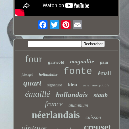
four
magnalite
griswold
pain
fonte
émail
hollandaise
fabriqué
quart
bleu
signature
acier inoxydable
émaillé
hollandais
staub
france
aluminium
néerlandais
cuisson
creuset
vintage