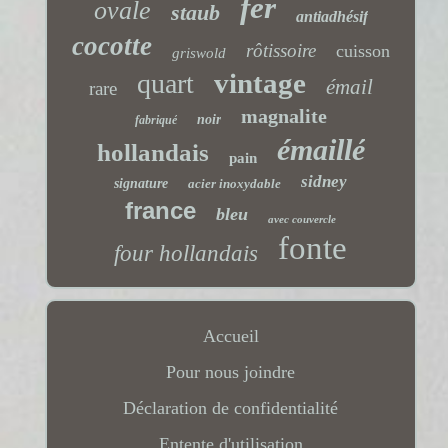
fer
ovale
staub
antiadhésif
cocotte
rôtissoire
cuisson
griswold
vintage
quart
émail
rare
magnalite
noir
fabriqué
émaillé
hollandais
pain
sidney
signature
acier inoxydable
france
bleu
avec couvercle
fonte
four hollandais
Accueil
Pour nous joindre
Déclaration de confidentialité
Entente d'utilisation