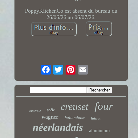
PoppyKitchenCo est absent du bureau du
26/06/26 au 06/07/26.
four
creuset
poêle
casserole
wagner
hollandaise
faitout
néerlandais
aluminium