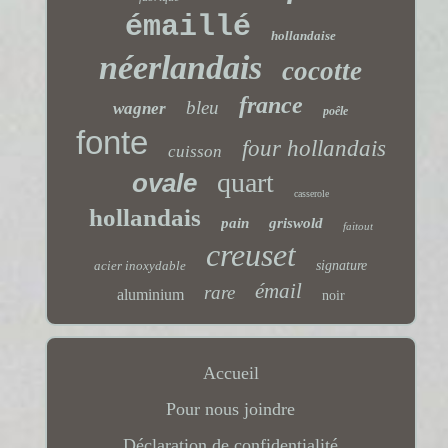
émaillé
hollandaise
néerlandais
cocotte
france
bleu
wagner
poêle
fonte
four hollandais
cuisson
quart
ovale
casserole
hollandais
pain
griswold
faitout
creuset
acier inoxydable
signature
émail
rare
aluminium
noir
Accueil
Pour nous joindre
Déclaration de confidentialité