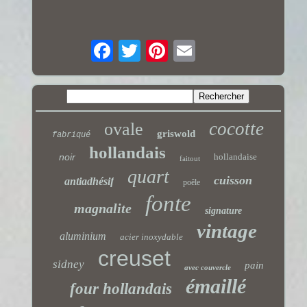
cocotte
ovale
griswold
fabriqué
hollandais
noir
hollandaise
faitout
quart
cuisson
antiadhésif
poêle
fonte
magnalite
signature
vintage
aluminium
acier inoxydable
creuset
sidney
pain
avec couvercle
émaillé
four hollandais