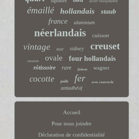
signature
acier inoxydable
émaillé
hollandais
staub
france
aluminium
néerlandais
cuisson
creuset
vintage
sidney
noir
ovale
four hollandais
casserole
rôtissoire
rare
wagner
faitout
fer
cocotte
poêle
avec couvercle
antiadhésif
Accueil
Pour nous joindre
Déclaration de confidentialité