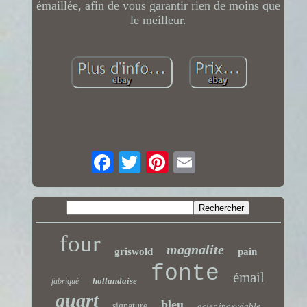
émaillée, afin de vous garantir rien de moins que
le meilleur.
four
magnalite
griswold
pain
fonte
émail
hollandaise
fabriqué
quart
bleu
signature
acier inoxydable