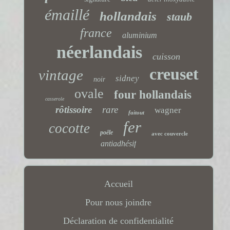
émaillé
hollandais
staub
france
aluminium
néerlandais
cuisson
creuset
vintage
sidney
noir
ovale
four hollandais
casserole
rôtissoire
rare
wagner
faitout
fer
cocotte
poêle
avec couvercle
antiadhésif
Accueil
Pour nous joindre
Déclaration de confidentialité