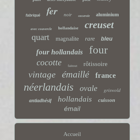
fer
aluminium
noir
fabriqué
casserole
creuset
hollandaise
avec couvercle
quart
magnalite
rare
bleu
four
four hollandais
cocotte
rôtissoire
faitout
émaillé
vintage
france
néerlandais
ovale
griswold
hollandais
cuisson
antiadhésif
émail
Accueil