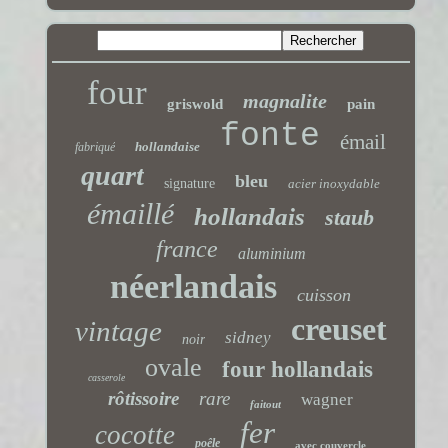
four
magnalite
griswold
pain
fonte
émail
hollandaise
fabriqué
quart
bleu
signature
acier inoxydable
émaillé
hollandais
staub
france
aluminium
néerlandais
cuisson
creuset
vintage
sidney
noir
ovale
four hollandais
casserole
rôtissoire
rare
wagner
faitout
fer
cocotte
poêle
avec couvercle