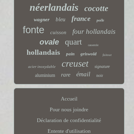
néerlandais
cocotte
france
bleu
wagner
poêle
fonte
four hollandais
cuisson
quart
ovale
casserole
hollandais
pain
griswold
faitout
creuset
acier inoxydable
signature
émail
rare
aluminium
noir
Accueil
Pour nous joindre
Déclaration de confidentialité
Entente d'utilisation