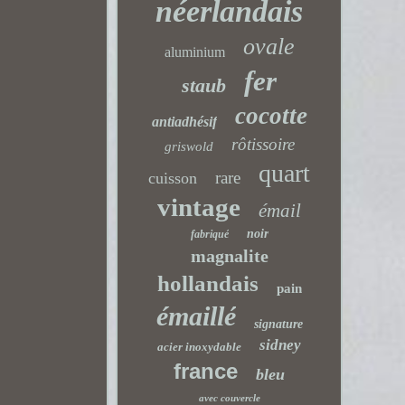
néerlandais
ovale
aluminium
fer
staub
cocotte
antiadhésif
rôtissoire
griswold
quart
rare
cuisson
vintage
émail
noir
fabriqué
magnalite
hollandais
pain
émaillé
signature
sidney
acier inoxydable
france
bleu
avec couvercle