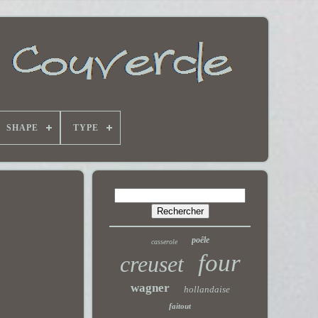
SHAPE
TYPE
poêle
casserole
four
creuset
wagner
hollandaise
faitout