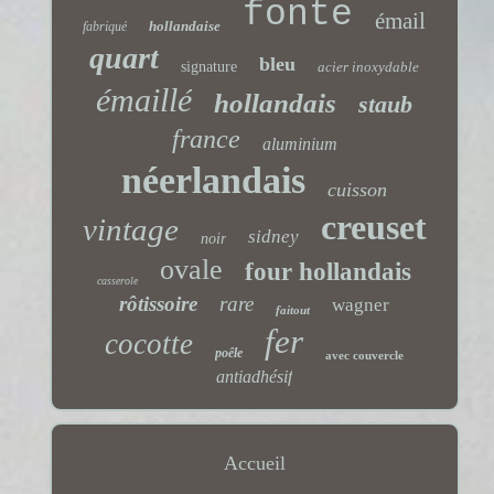
fonte
émail
hollandaise
fabriqué
quart
bleu
signature
acier inoxydable
émaillé
hollandais
staub
france
aluminium
néerlandais
cuisson
creuset
vintage
sidney
noir
ovale
four hollandais
casserole
rôtissoire
rare
wagner
faitout
fer
cocotte
poêle
avec couvercle
antiadhésif
Accueil