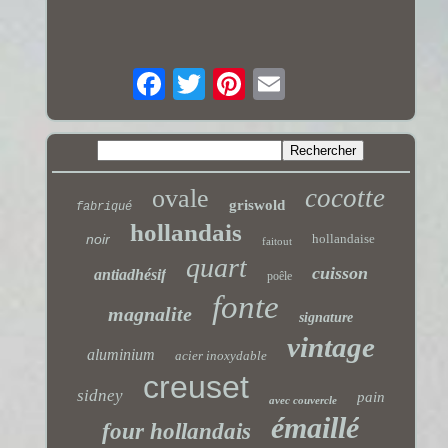
cocotte
ovale
griswold
fabriqué
hollandais
noir
hollandaise
faitout
quart
cuisson
antiadhésif
poêle
fonte
magnalite
signature
vintage
aluminium
acier inoxydable
creuset
sidney
pain
avec couvercle
émaillé
four hollandais