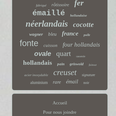
fer
rôtissoire
fabriqué
émaillé
hollandaise
néerlandais
cocotte
france
bleu
wagner
poêle
fonte
four hollandais
cuisson
quart
ovale
casserole
hollandais
pain
griswold
faitout
creuset
acier inoxydable
signature
émail
rare
aluminium
noir
Accueil
Pour nous joindre