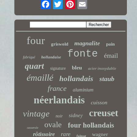
four
magnalite
griswold
pain
fonte
émail
hollandaise
fabriqué
quart
bleu
signature
acier inoxydable
émaillé
hollandais
staub
france
aluminium
néerlandais
cuisson
creuset
vintage
sidney
noir
ovale
four hollandais
casserole
rôtissoire
rare
wagner
faitout