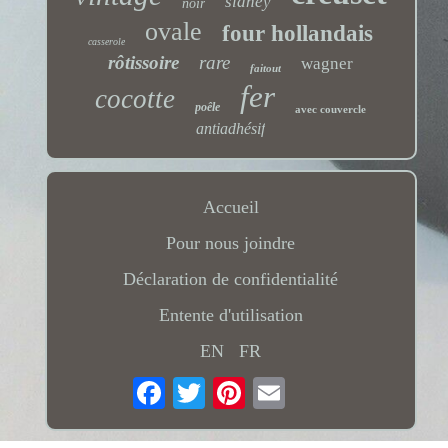
sidney
noir
ovale
four hollandais
casserole
rôtissoire
rare
wagner
faitout
fer
cocotte
poêle
avec couvercle
antiadhésif
Accueil
Pour nous joindre
Déclaration de confidentialité
Entente d'utilisation
EN
FR