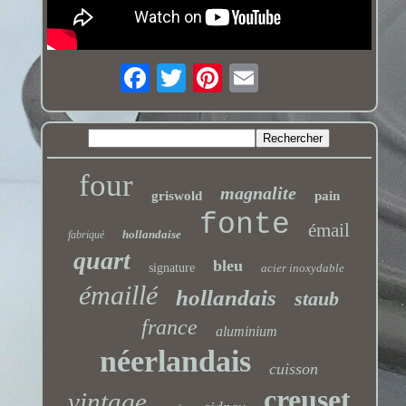
four
magnalite
griswold
pain
fonte
émail
hollandaise
fabriqué
quart
bleu
signature
acier inoxydable
émaillé
hollandais
staub
france
aluminium
néerlandais
cuisson
creuset
vintage